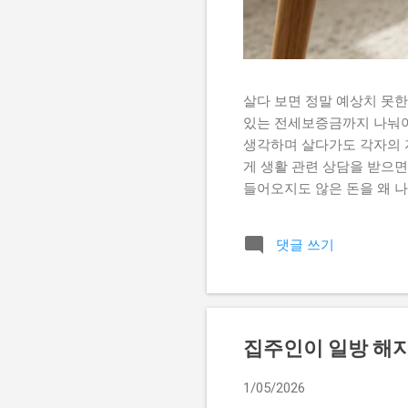
살다 보면 정말 예상치 못한
있는 전세보증금까지 나눠야
생각하며 살다가도 각자의 지
게 생활 관련 상담을 받으면
들어오지도 않은 돈을 왜 나
하는 분들이 무척 많으셨거든
해드리려고 합니다. 가장 
댓글 쓰기
혼인 기간 중에 협력해서 형
기억하셔야 합니다. 하지만
일까 돈의 출처에 따라 달라
료될 때의 치명적 문제 특수
증금도 엄연한 재산분할 대
집주인이 일방 해지
문하고 분할 대상으로 보는
않는다는 의미예요. 전세보
1/05/2026
산으로 인정받습니다. 여기서