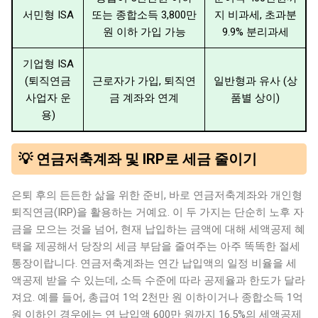
서민형 ISA
또는 종합소득 3,800만
지 비과세, 초과분
원 이하 가입 가능
9.9% 분리과세
기업형 ISA
(퇴직연금
근로자가 가입, 퇴직연
일반형과 유사 (상
사업자 운
금 계좌와 연계
품별 상이)
용)
💡 연금저축계좌 및 IRP로 세금 줄이기
은퇴 후의 든든한 삶을 위한 준비, 바로 연금저축계좌와 개인형
퇴직연금(IRP)을 활용하는 거예요. 이 두 가지는 단순히 노후 자
금을 모으는 것을 넘어, 현재 납입하는 금액에 대해 세액공제 혜
택을 제공해서 당장의 세금 부담을 줄여주는 아주 똑똑한 절세
통장이랍니다. 연금저축계좌는 연간 납입액의 일정 비율을 세
액공제 받을 수 있는데, 소득 수준에 따라 공제율과 한도가 달라
져요. 예를 들어, 총급여 1억 2천만 원 이하이거나 종합소득 1억
원 이하인 경우에는 연 납입액 600만 원까지 16.5%의 세액공제