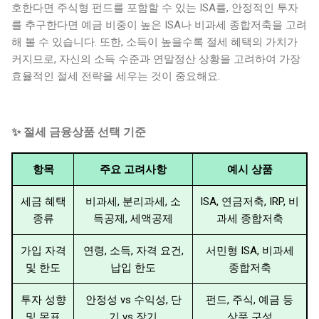
호한다면 주식형 펀드를 포함할 수 있는 ISA를, 안정적인 투자
를 추구한다면 예금 비중이 높은 ISA나 비과세 종합저축을 고려
해 볼 수 있습니다. 또한, 소득이 높을수록 절세 혜택의 가치가
커지므로, 자신의 소득 수준과 연말정산 상황을 고려하여 가장
효율적인 절세 전략을 세우는 것이 중요해요.
✨ 절세 금융상품 선택 기준
항목
주요 고려사항
예시 상품
세금 혜택
비과세, 분리과세, 소
ISA, 연금저축, IRP, 비
종류
득공제, 세액공제
과세 종합저축
가입 자격
연령, 소득, 자격 요건,
서민형 ISA, 비과세
및 한도
납입 한도
종합저축
투자 성향
안정성 vs 수익성, 단
펀드, 주식, 예금 등
및 목표
기 vs 장기
상품 구성