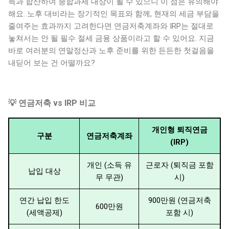
득과 합산하여 종합과세 대상이 될 수 있으니 이 점은 유의해야
해요. 노후 대비라는 장기적인 목표와 함께, 현재의 세금 부담을
줄여주는 효과까지 고려한다면 연금저축계좌와 IRP는 절대로
놓쳐서는 안 될 필수 절세 금융 상품이라고 할 수 있어요. 지금
바로 여러분의 연말정산과 노후 준비를 위한 든든한 첫걸음을
내딛어 보는 건 어떨까요?
💡 연금저축 vs IRP 비교
개인형 퇴직연금
구분
연금저축계좌
(IRP)
개인 (소득 유
근로자 (퇴직금 포함
납입 대상
무 무관)
시)
연간 납입 한도
900만원 (연금저축
600만원
(세액공제)
포함 시)