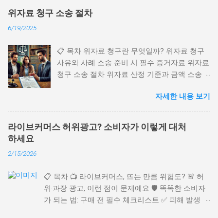
표하며 토지의 기준 가격을 의미하지요. 특히 부
위자료 청구 소송 절차
동산 거래나 상속, 증여 시에도 필수적으로 확인
6/19/2025
해야 하는 항목이에요. 제가 처음 공시지가를
조회했을 때는 뭐가 뭔지 참 헷갈렸던 기억이 나
📋 목차 위자료 청구란 무엇일까? 위자료 청구
요. 하지만 한 번만 방법을 배우면 생각보다 정
사유와 사례 소송 준비 시 필수 증거자료 위자료
말 간단하답니다! 😄 오늘은 누구나 쉽게 따라할
청구 소송 절차 위자료 산정 기준과 금액 소송
수 있는 공시지가 조회 방법부터 다양한 활용법
진행 시 주의사항과 팁 FAQ 위자료 청구는 상대
까지 꼼꼼하게 알려줄게요! 공시지가란 무엇일
자세한 내용 보기
방의 불법행위로 인해 정신적·물질적 고통을 입
까? 🤔 공시지가는 정부가 매년 1월 1일 기준으
었을 때 청구할 수 있는 법적 권리예요. 저도 가
로 발표하는 '토지의 표준가격'이에요. 이 가격은
까운 지인이 명예훼손 문제로 위자료 소송을 진
토지 세금 부과, 개발 계획, 금융담보 가치 등 여
라이브커머스 허위광고? 소비자가 이렇게 대처
행한 적이 있었는데, 절차를 알고 준비하니 수월
러 기준으로 쓰이기 때문에 엄청 중요한 역할을
하세요
하게 진행되더라고요. 😊 위자료 청구란 무엇
하지요. 공시지가는 국토교통부가 산정한 표준
2/15/2026
일까? 💡 위자료 청구는 다른 사람의 불법행위
지 공시지가를 기반으로 지방자치단체에서 개
나 부당한 처사로 인해 발생한 정신적 고통과 손
별 공시지가를 정하게 돼요. 예를 들어, 내가 소
📋 목차 📺 라이브커머스, 뜨는 만큼 위험도? 🚨 허
해를 금전으로 보상받기 위해 법적으로 청구하
유하고 있는 땅이 서울 강남구에 있다면 해당 구
위·과장 광고, 이런 점이 문제예요 🛡️ 똑똑한 소비자
는 절차예요. 흔히 명예훼손, 모욕, 폭행, 사기 등
청에서 국토교통부 기준에 맞춰 공시지가를 발
가 되는 법: 구매 전 필수 체크리스트 ✅ 피해 발생
피해 시 청구할 수 있답니다. 😤 민법 제751조
표해요. 이런 가격은 단순 참고용이 아니라 재산
시, 이렇게 대처하세요 💡 라이브커머스, 더 안전한
에는 "타인의 불법행위로 인한 정신적 고통에 대
세, 양도세, 상속세, 증여세 등 각종 세금을 계산