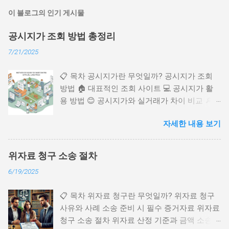
이 블로그의 인기 게시물
공시지가 조회 방법 총정리
7/21/2025
📋 목차 공시지가란 무엇일까? 공시지가 조회
방법 🏠 대표적인 조회 사이트 💻 공시지가 활
용 방법 😊 공시지가와 실거래가 차이 비교 🔎
2025년 공시지가 트렌드 📈 FAQ 공시지가는 부
자세한 내용 보기
동산 세금이나 각종 과세 기준을 정할 때 꼭 필
요한 지표 중 하나예요. 국토교통부에서 매년 발
표하며 토지의 기준 가격을 의미하지요. 특히 부
위자료 청구 소송 절차
동산 거래나 상속, 증여 시에도 필수적으로 확인
6/19/2025
해야 하는 항목이에요. 제가 처음 공시지가를
조회했을 때는 뭐가 뭔지 참 헷갈렸던 기억이 나
📋 목차 위자료 청구란 무엇일까? 위자료 청구
요. 하지만 한 번만 방법을 배우면 생각보다 정
사유와 사례 소송 준비 시 필수 증거자료 위자료
말 간단하답니다! 😄 오늘은 누구나 쉽게 따라할
청구 소송 절차 위자료 산정 기준과 금액 소송
수 있는 공시지가 조회 방법부터 다양한 활용법