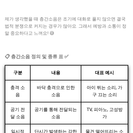
제가 생각했을 때 층간소음은 조기에 대화로 풀지 않으면 결국
법적 분쟁으로 커지는 경우가 많아요. 그래서 예방과 소통이 정
말 중요하다고 느껴요! 😅
📋 층간소음 정의 및 종류 표 ✅
구분
내용
대표 예시
충격 소
바닥 충격으로 인한
아이 뛰는 소리, 가
음
소음
구 끄는 소리
공기 전
공기를 통해 전달되는
TV, 피아노, 고성방
달 소음
소음
가
일시적
단시간 발생하는 강한
물건 떨어뜨리는 소