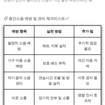
편함이 없는지 물어보는 소통이 가장 좋은 예방이에요! 😄
📋 층간소음 예방 및 관리 체크리스트 ✅
예방 항목
실천 방법
추가 팁
발망치 소음 예
주기적 점검
매트, 카펫 설치
방
필요
가구 이동 소음
야간 이동 자
보호 패드 부착
예방
제
악기·음악 소음
연습시간 조율 및 방
이웃 공지 필
관리
음 설치
요
명절 인사 효
이웃 소통
정기적 안부 및 소통
과적