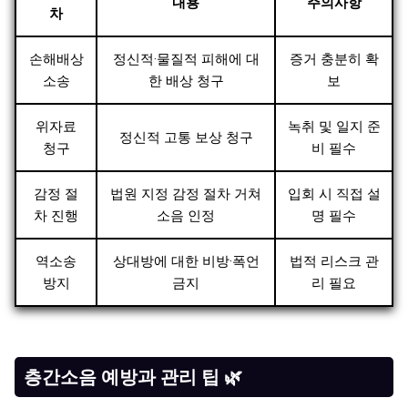
내용
주의사항
차
손해배상
정신적·물질적 피해에 대
증거 충분히 확
소송
한 배상 청구
보
위자료
녹취 및 일지 준
정신적 고통 보상 청구
청구
비 필수
감정 절
법원 지정 감정 절차 거쳐
입회 시 직접 설
차 진행
소음 인정
명 필수
역소송
상대방에 대한 비방·폭언
법적 리스크 관
방지
금지
리 필요
층간소음 예방과 관리 팁 🌿