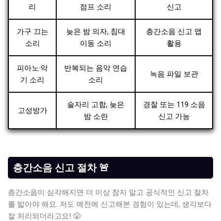
리
점프 소리
신고
가구 끄는
늦은 밤 의자, 침대
층간소음 신고 앱
소리
이동 소리
활용
피아노·악
반복되는 음악 연습
녹음 파일 보관
기 소리
소리
술자리 고함, 늦은
경찰 또는 119 소음
고성방가
밤 소란
신고 가능
층간소음 신고 절차 🚨
층간소음이 심각해지면 더 이상 참지 말고 공식적인 신고 절차
를 밟아야 해요. 저도 예전에 신고해본 경험이 있는데, 생각보다
잘 처리되더라고요! 😤