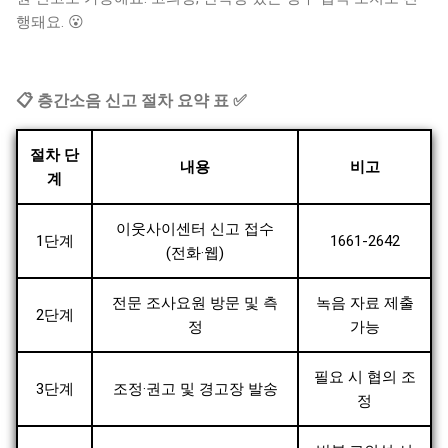
행돼요. 😮
📋 층간소음 신고 절차 요약 표 ✅
절차 단
내용
비고
계
이웃사이센터 신고 접수
1단계
1661-2642
(전화·웹)
전문 조사요원 방문 및 측
녹음 자료 제출
2단계
정
가능
필요 시 협의 조
3단계
조정·권고 및 경고장 발송
정