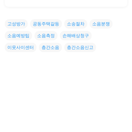
고성방가
공동주택갈등
소송절차
소음분쟁
소음예방팁
소음측정
손해배상청구
이웃사이센터
층간소음
층간소음신고
댓
글