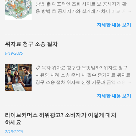
방법 🏠 대표적인 조회 사이트 💻 공시지가 활
용 방법 😊 공시지가와 실거래가 차이 비교 🔎
2025년 공시지가 트렌드 📈 FAQ 공시지가는 부
자세한 내용 보기
동산 세금이나 각종 과세 기준을 정할 때 꼭 필
요한 지표 중 하나예요. 국토교통부에서 매년 발
표하며 토지의 기준 가격을 의미하지요. 특히 부
위자료 청구 소송 절차
동산 거래나 상속, 증여 시에도 필수적으로 확인
6/19/2025
해야 하는 항목이에요. 제가 처음 공시지가를
조회했을 때는 뭐가 뭔지 참 헷갈렸던 기억이 나
📋 목차 위자료 청구란 무엇일까? 위자료 청구
요. 하지만 한 번만 방법을 배우면 생각보다 정
사유와 사례 소송 준비 시 필수 증거자료 위자료
말 간단하답니다! 😄 오늘은 누구나 쉽게 따라할
청구 소송 절차 위자료 산정 기준과 금액 소송
수 있는 공시지가 조회 방법부터 다양한 활용법
진행 시 주의사항과 팁 FAQ 위자료 청구는 상대
까지 꼼꼼하게 알려줄게요! 공시지가란 무엇일
자세한 내용 보기
방의 불법행위로 인해 정신적·물질적 고통을 입
까? 🤔 공시지가는 정부가 매년 1월 1일 기준으
었을 때 청구할 수 있는 법적 권리예요. 저도 가
로 발표하는 '토지의 표준가격'이에요. 이 가격은
까운 지인이 명예훼손 문제로 위자료 소송을 진
토지 세금 부과, 개발 계획, 금융담보 가치 등 여
라이브커머스 허위광고? 소비자가 이렇게 대처
행한 적이 있었는데, 절차를 알고 준비하니 수월
러 기준으로 쓰이기 때문에 엄청 중요한 역할을
하세요
하게 진행되더라고요. 😊 위자료 청구란 무엇
하지요. 공시지가는 국토교통부가 산정한 표준
2/15/2026
일까? 💡 위자료 청구는 다른 사람의 불법행위
지 공시지가를 기반으로 지방자치단체에서 개